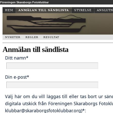
Föreningen Skaraborgs Fotoklubbar
HEM
ANMÄLAN TILL SÄNDLISTA
STYRELSE
ANSLUTN
NYHETER
REGLER
RESULTAT
Anmälan till sändlista
Ditt namn*
Din e-post*
Välj här om du vill läggas till eller tas bort ur sän
digitala utskick från Föreningen Skaraborgs Fotoklu
klubbar@skaraborgsfotoklubbar.org)*: