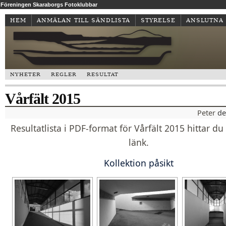
Föreningen Skaraborgs Fotoklubbar
HEM
ANMÄLAN TILL SÄNDLISTA
STYRELSE
ANSLUTNA
NYHETER
REGLER
RESULTAT
Vårfält 2015
Peter
d
Resultatlista i PDF-format för Vårfält 2015 hittar d
länk.
Kollektion påsikt